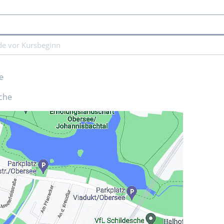
nde vor Kursbeginn
e
sche